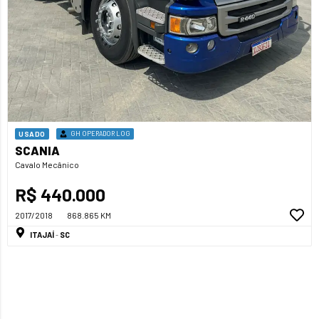
USADO
GH OPERADOR LOG
SCANIA
Cavalo Mecânico
R$ 440.000
2017/2018
868.865 KM
ITAJAÍ
SC
-