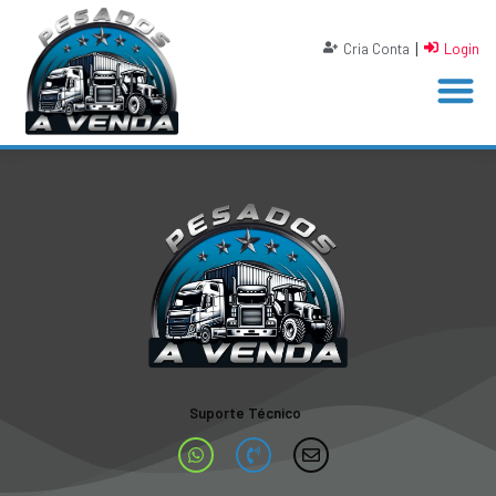
|
Cria Conta
Login
Suporte Técnico